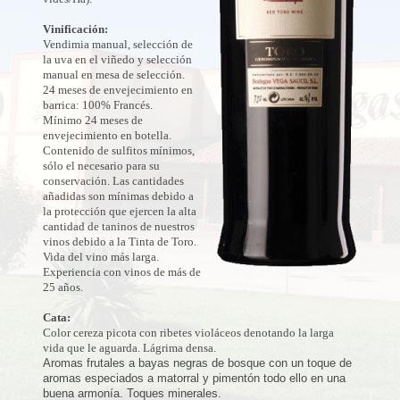
Vinificación:
Vendimia manual, selección de
la uva en el viñedo y selección
manual en mesa de selección.
24 meses de envejecimiento en
barrica: 100% Francés.
Mínimo 24 meses de
envejecimiento en botella.
Contenido de sulfitos mínimos,
sólo el necesario para su
conservación. Las cantidades
añadidas son mínimas debido a
la protección que ejercen la alta
cantidad de taninos de nuestros
vinos debido a la Tinta de Toro.
Vida del vino más larga.
Experiencia con vinos de más de
25 años.
Cata:
Color cereza picota con ribetes violáceos denotando la larga
vida que le aguarda. Lágrima densa.
Aromas frutales a bayas negras de bosque con un toque de
aromas especiados a matorral y pimentón todo ello en una
buena armonía. Toques minerales.