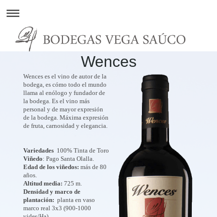
Wences
Wences es el vino de autor de la
bodega, es cómo todo el mundo
llama al enólogo y fundador de
la bodega. Es el vino más
personal y de mayor expresión
de la bodega. Máxima expresión
de fruta, carnosidad y elegancia.
Variedades
100% Tinta de Toro
Viñedo
: Pago Santa Olalla.
Edad de los viñedos:
más de 80
años.
Altitud media:
725 m.
Densidad y marco de
plantación:
planta en vaso
marco real 3x3 (900-1000
vides/Ha).